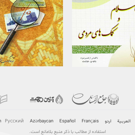
برگزیدن
برگزیدن
مشاهده
مشاهده
العربـیة
اردو
Français
Español
Azərbaycan
Русский
h
استفاده از مطالب با ذکر منبع بلامانع است.