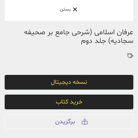
بستن
عرفان اسلامی (شرحی جامع بر صحیفه
سجادیه) جلد دوم
نسخه دیجیتال
خرید کتاب
برگزیدن