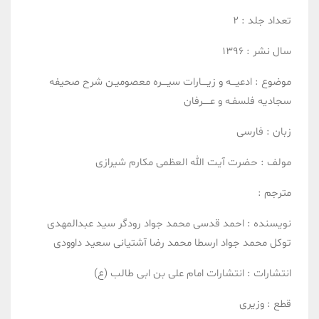
تعداد جلد :
2
سال نشر :
1396
موضوع :
ادعیـــه و زیــــارات
سیــــره معصومیـن
شرح صحیفه
سجادیه
فلسفـه و عـــــرفان
زبان :
فارسی
مولف :
حضرت آیت الله العظمی مکارم شیرازی
مترجم :
نویسنده :
احمد قدسی
محمد جواد رودگر
سید عبدالمهدی
توکل
محمد جواد ارسطا
محمد رضا آشتیانی
سعید داوودی
انتشارات :
انتشارات امام علی بن ابی طالب (ع)
قطع :
وزیری