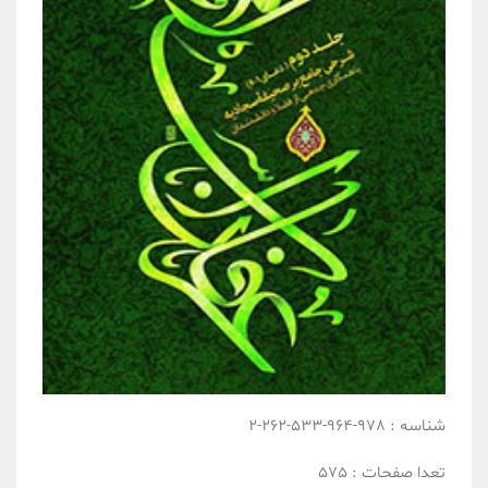
شناسه :
978-964-533-262-2
تعدا صفحات :
575