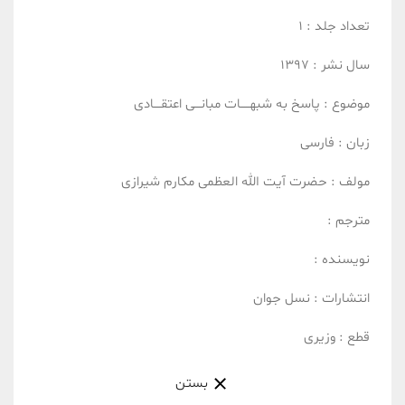
تعداد جلد :
1
سال نشر :
1397
موضوع :
پاسخ به شبهـــــات
مبانـــی اعتقــــادی
زبان :
فارسی
مولف :
حضرت آیت الله العظمی مکارم شیرازی
مترجم :
نویسنده :
انتشارات :
نسل جوان
قطع :
وزیری
بستن