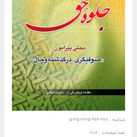
شناسه :
978-964-6275-35-5
تعدا صفحات :
208