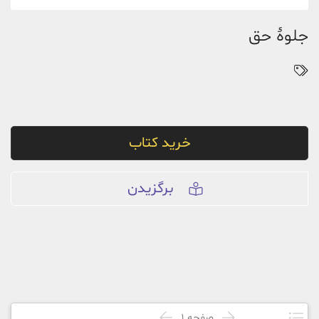
جلوۀ حق
خرید کتاب
برگزیدن
صفحه
1