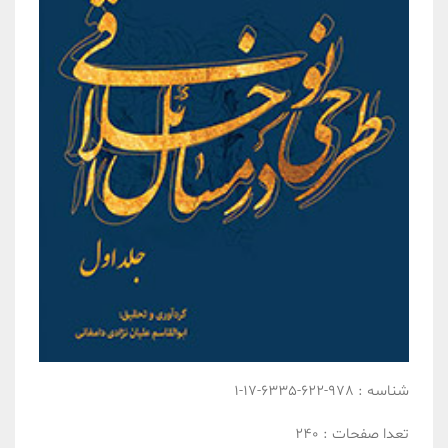
شناسه :
978-622-6335-17-1
تعدا صفحات :
240