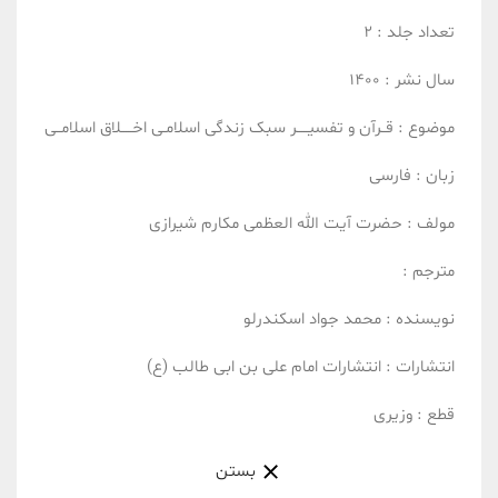
تعداد جلد :
2
سال نشر :
1400
موضوع :
قــرآن و تفسیـــــر
سبک زندگی اسلامـی
اخـــــلاق اسلامــی
زبان :
فارسی
مولف :
حضرت آیت الله العظمی مکارم شیرازی
مترجم :
نویسنده :
محمد جواد اسکندرلو
انتشارات :
انتشارات امام علی بن ابی طالب (ع)
قطع :
وزیری
بستن