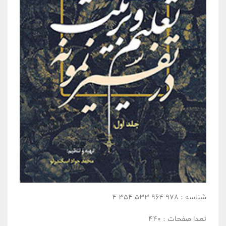
شناسه :
978-964-533-354-4
تعدا صفحات :
440