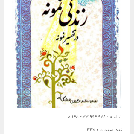
شناسه :
978-964-533-145-8
تعدا صفحات :
335