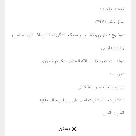
تعداد جلد :
2
سال نشر :
1392
موضوع :
قــرآن و تفسیـــــر
سبک زندگی اسلامـی
اخـــــلاق اسلامــی
زبان :
فارسی
مولف :
حضرت آیت الله العظمی مکارم شیرازی
مترجم :
نویسنده :
حسن مشکاتی
انتشارات :
انتشارات امام علی بن ابی طالب (ع)
قطع :
رقعی
بستن