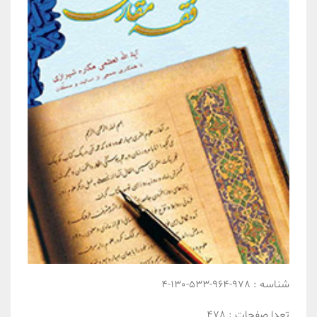
شناسه :
978-964-533-130-4
تعدا صفحات :
478