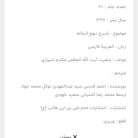
تعداد جلد :
20
سال نشر :
1397
موضوع :
شـــرح نــهج البلاغه
زبان :
العربیة
فارسی
مولف :
حضرت آیت الله العظمی مکارم شیرازی
مترجم :
نویسنده :
احمد قدسی
سید عبدالمهدی توکل
محمد جواد
ارسطا
محمد رضا آشتیانی
سعید داوودی
انتشارات :
انتشارات امام علی بن ابی طالب (ع)
قطع :
وزیری
بستن