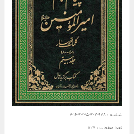
شناسه :
978-622-6335-16-4
تعدا صفحات :
527