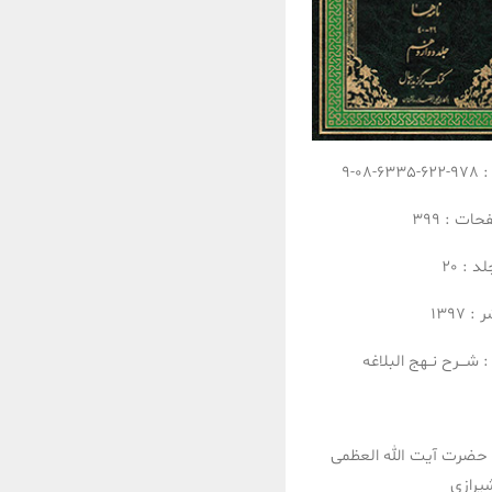
:
978-622-6335-08-9
فحات :
399
لد :
20
ر :
1397
:
شـــرح نــهج البلاغه
حضرت آیت الله العظمی
یرازی