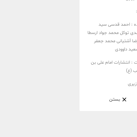
ه :
احمد قدسی
سید
دی توکل
محمد جواد ارسطا
ا آشتیانی
محمد جعفر
ید داوودی
ت :
انتشارات امام علی بن
ب (ع)
زیری
بستن