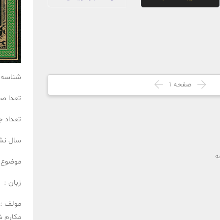
شناسه 
صفحه
1
تعدا ص
تعداد ج
سال نش
ه
موضوع 
زبان :
مولف :
مکارم ش