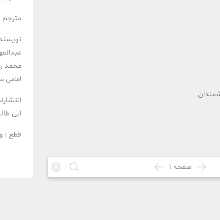
مترجم :
نویسند
عبدالمه
محمد رض
امامی
سع
شمندان
انتشارا
ابی طال
قطع :
و
صفحه
1