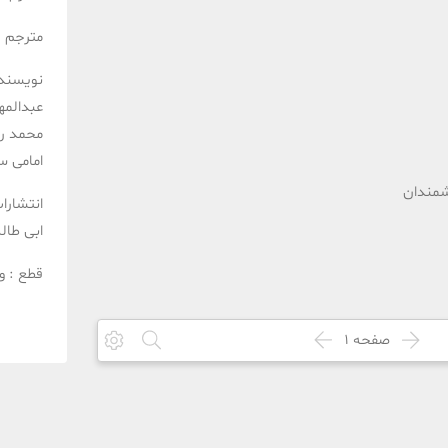
مترجم :
نویسند
عبدالمه
محمد رض
امامی
سع
شمندان
انتشارا
ابی طال
قطع :
و
صفحه
1