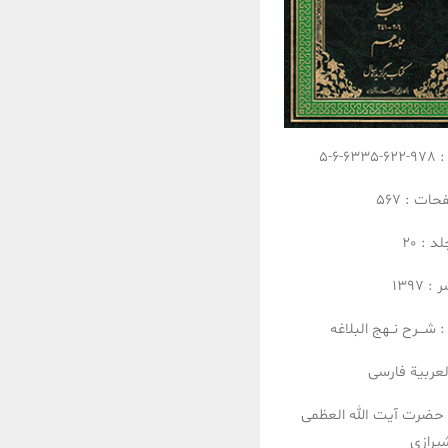
:
978-622-6335-6-5
فحات :
567
لد :
20
ر :
1397
:
شـــرح نــهج البلاغه
لعربیة
فارسی
حضرت آیت الله العظمی
یرازی