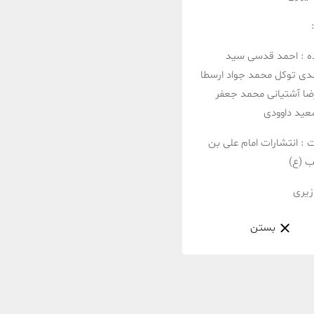
ه :
احمد قدسی
سید
دی توکل
محمد جواد ارسطا
ا آشتیانی
محمد جعفر
ید داوودی
ت :
انتشارات امام علی بن
ب (ع)
زیری
بستن