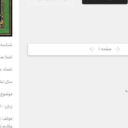
شناسه 
صفحه
1
تعدا ص
تعداد ج
سال نش
ه
موضوع 
زبان :
ا
مولف :
مکارم ش