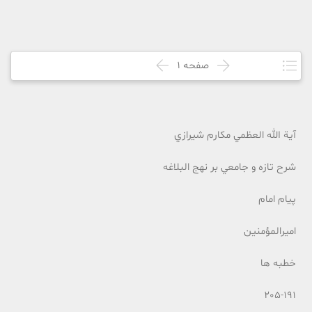
صفحه
1
آية الله العظمي مکارم شيرازي
شرح تازه و جامعي بر نهج البلاغه
پيام امام
اميرالمؤمنين
خطبه ها
205-191