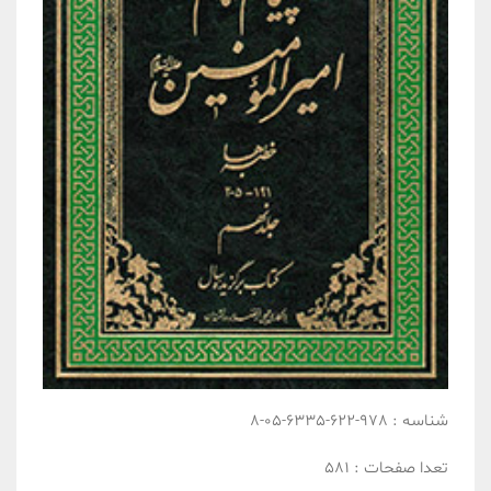
شناسه :
978-622-6335-05-8
تعدا صفحات :
581