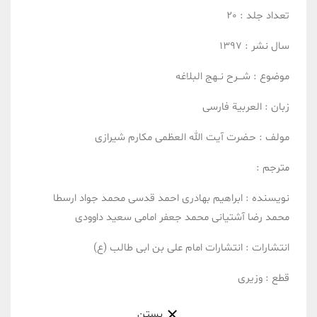
تعداد جلد :
20
سال نشر :
1397
موضوع :
شـــرح نــهج البلاغه
زبان :
العربیة
فارسی
مولف :
حضرت آیت الله العظمی مکارم شیرازی
مترجم :
نویسنده :
ابراهیم بهادری
احمد قدسی
محمد جواد ارسطا
محمد رضا آشتیانی
محمد جعفر امامی
سعید داوودی
انتشارات :
انتشارات امام علی بن ابی طالب (ع)
قطع :
وزیری
بستن