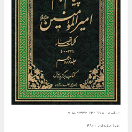
شناسه :
978-622-6335-15-7
تعدا صفحات :
480