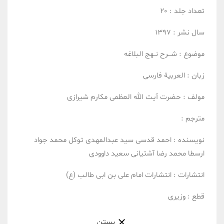
تعداد جلد :
20
سال نشر :
1397
موضوع :
شـــرح نــهج البلاغه
زبان :
العربیة
فارسی
مولف :
حضرت آیت الله العظمی مکارم شیرازی
مترجم :
نویسنده :
احمد قدسی
سید عبدالمهدی توکل
محمد جواد
ارسطا
محمد رضا آشتیانی
سعید داوودی
انتشارات :
انتشارات امام علی بن ابی طالب (ع)
قطع :
وزیری
بستن