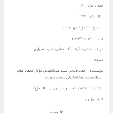
تعداد جلد :
20
سال نشر :
1397
موضوع :
شـــرح نــهج البلاغه
زبان :
العربیة
فارسی
مولف :
حضرت آیت الله العظمی مکارم شیرازی
مترجم :
نویسنده :
احمد قدسی
سید عبدالمهدی توکل
محمد جواد
ارسطا
محمد رضا آشتیانی
سعید داوودی
انتشارات :
انتشارات امام علی بن ابی طالب (ع)
قطع :
وزیری
بستن