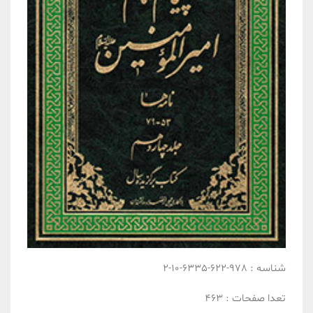
شناسه :
978-622-6335-10-2
تعدا صفحات :
463