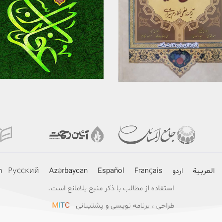
برگزیدن
برگزیدن
مشاهده
مشاهده
العربـیة
اردو
Français
Español
Azərbaycan
Русский
h
استفاده از مطالب با ذکر منبع بلامانع است.
طراحی ، برنامه نویسی و پشتیبانی
C
T
I
M