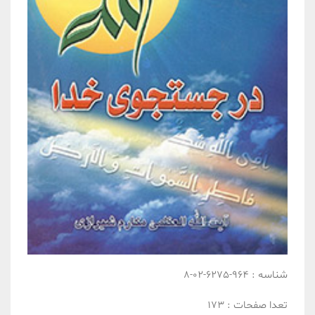
شناسه :
964-6275-02-8
تعدا صفحات :
173