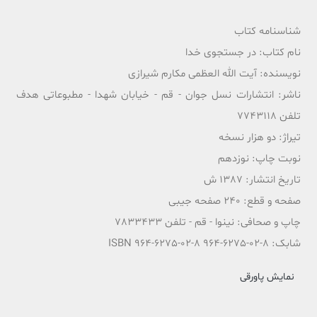
شناسنامه کتاب
نام کتاب: در جستجوی خدا
نویسنده: آیت الله العظمی مکارم شیرازی
ناشر: انتشارات نسل جوان - قم - خیابان شهدا - مطبوعاتی هدف
تلفن 7743118
تیراژ: دو هزار نسخه
نوبت چاپ: نوزدهم
تاریخ انتشار: 1387 ش
صفحه و قطع: 240 صفحه جیبی
چاپ و صحافی: نینوا - قم - تلفن 7833433
شابک: 8-02-6275-964 ISBN 964-6275-02-8
نمایش پاورقی