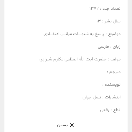
تعداد جلد :
1372
سال نشر :
13
موضوع :
پاسخ به شبهـــــات
مبانـــی اعتقــــادی
زبان :
فارسی
مولف :
حضرت آیت الله العظمی مکارم شیرازی
مترجم :
نویسنده :
انتشارات :
نسل جوان
قطع :
رقعی
بستن