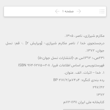
صفحه
1
مکارم شیرازی، ناصر، 1305.
درجستجوی خدا / ناصر مکارم شیرازی.- [ویرایش 2] .- قم: نسل
جوان، 1372.
231ص،؛ 12*16س م.-(انتشارات نسل جوان؛5)
فهرستنویسی بر اساس اطلاعات فیپا. ISBN 964-6275-02-8
1. خدا -- اثبات. الف. عنوان.
رده بندی کنگره: 4د74م/217/2 BP
297/42
1372
کتابخانه ملی ایران 1691-72م
------------------------------------------