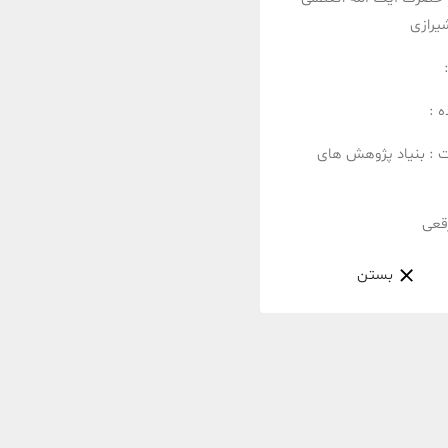
یرازی
 :
ت :
بنیاد پژوهش های
قعی
بستن