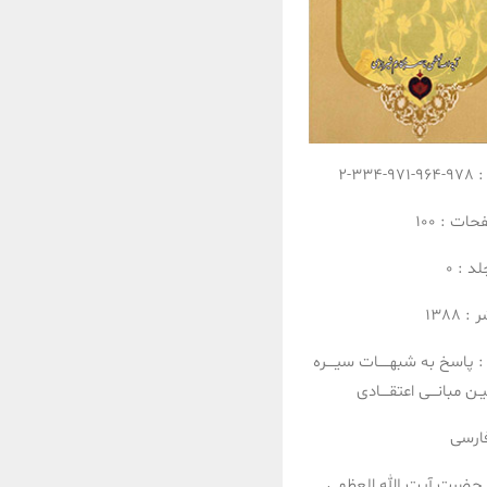
:
978-964-971-334-2
فحات :
100
لد :
0
ر :
1388
:
پاسخ به شبهـــــات
سیــــره
ـن
مبانـــی اعتقــــادی
ارسی
حضرت آیت الله العظمی