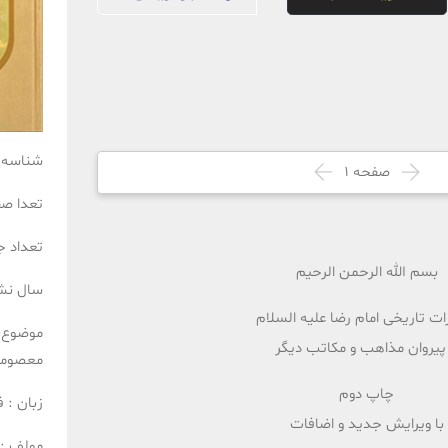
شناسه 
صفحه
1
تعدا ص
تعداد ج
بسم الله الرحمن الرحیم
سال نش
ات تاریخی امام رضا علیه السلام
موضوع 
 پیروان مذاهب و مکاتب دیگر
معصومی
چاپ دوم
زبان :
ف
با ویرایش جدید و اضافات
مولف :