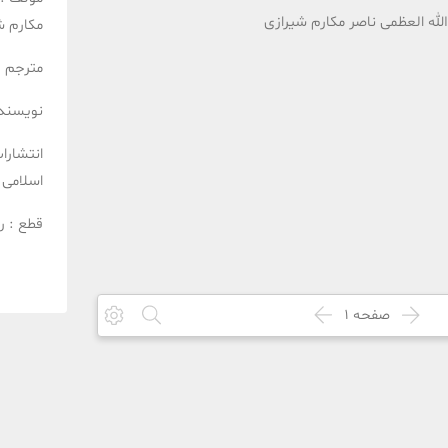
الله العظمی ناصر مکارم شیرازی
مکارم ش
مترجم :
نویسنده
انتشارا
اسلامی
قطع :
ر
صفحه
1