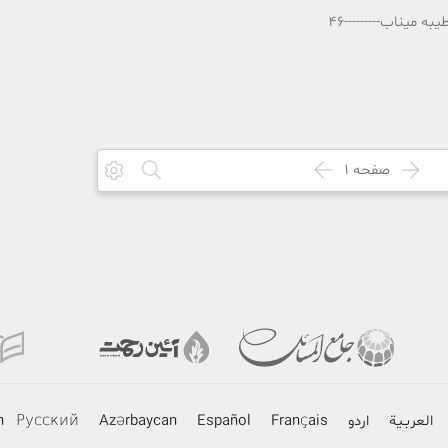
میناب---------46
صفحه
1
العربـیة
اردو
Français
Español
Azərbaycan
Русский
h