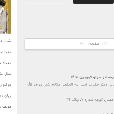
شناسه 
صفحه
1
تعدا ص
تعداد ج
سال نش
ت و سوم، فروردین 1405
انی دفتر حضرت آیت الله العظمی مکارم شیرازی مدّ ظلّه
موضوع 
زبان :
ف
 کوچه شماره 7، پلاک 36
مولف :