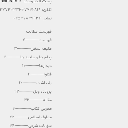
پست الکترونیک:
makarem.ir
تلفن: 37742819-02537743331
نمابر: 02537839934
فهرست مطالب
فهرست------------2
طلیعه سخن------------3
پیام ها و بیانیه ها------------4
دیدارها------------10
فتاوا------------11
یادداشت------------12
پرونده ویژه------------22
مقاله------------32
معرفی کتاب------------40
معارف اسلامی------------42
سؤالات شرعی------------44