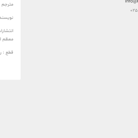
info@
مترجم :
نویسنده
انتشارا
معظم ل
قطع :
ر