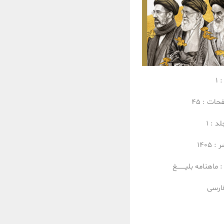
:
1
فحات :
45
لد :
1
ر :
1405
:
ماهنامه بلیــــــــغ
ارسی