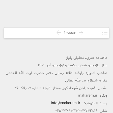
صفحه
1
ماهنامه خبری، تحلیلی بلیغ
سال یازدهم، شماره یکصد و نوزدهم، آذر 1404
صاحب امتیاز: پایگاه اطلاع رسانی دفتر حضرت آیت الله العظمی
مکارم شیرازی مدّ ظلّه العالی
نشانی: قم، خیابان شهدا، کوی ممتاز، کوچه شماره 7، پلاک 36
وبگاه: makarem.ir
پست الکترونیک:
info@makarem.ir
تلفن: 37742819-02537743331