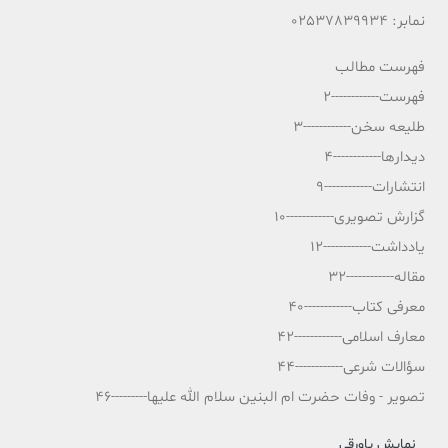
نمابر: 02537839934
فهرست مطالب
فهرست------------2
طلیعه سخن------------3
دیدارها------------4
انتشارات------------9
گزارش تصویری------------10
یادداشت------------12
مقاله------------32
معرفی کتاب------------40
معارف اسلامی------------42
سؤالات شرعی------------44
تصویر - وفات حضرت ام البنین سلام الله علیها---------46
نمایش پاورقی