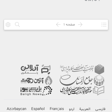
صفحه
1
فارسـی
العربـیة
اردو
Français
Español
Azərbaycan