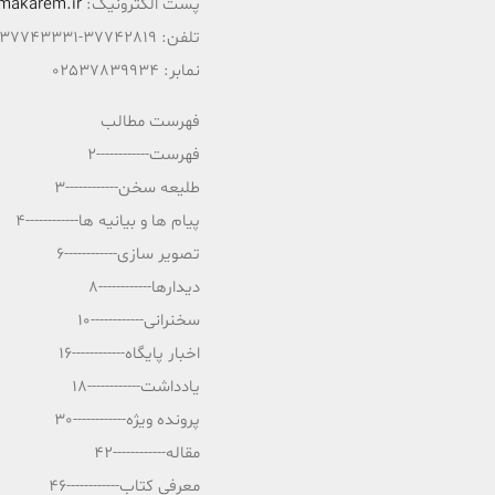
پست الکترونیک:
makarem.ir
تلفن: 37742819-02537743331
نمابر: 02537839934
فهرست مطالب
فهرست------------2
طلیعه سخن------------3
پیام ها و بیانیه ها------------4
تصویر سازی------------6
دیدارها------------8
سخنرانی------------10
اخبار پایگاه------------16
یادداشت------------18
پرونده ویژه------------30
مقاله------------42
معرفی کتاب------------46