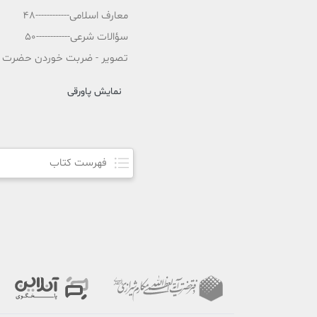
معارف اسلامی------------48
سؤالات شرعی------------50
تصویر - ضربت خوردن حضرت علی ع
نمایش پاورقی
فهرست کتاب