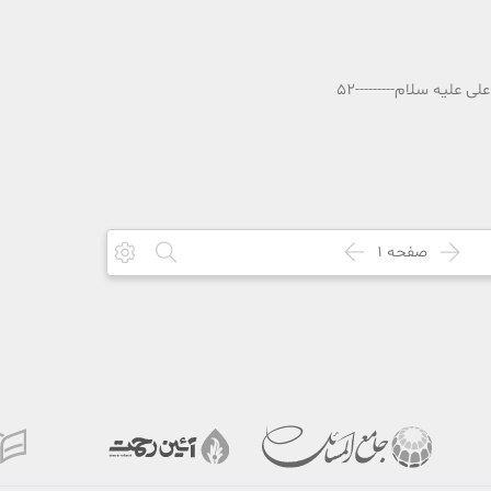
لیه سلام---------52
صفحه
1