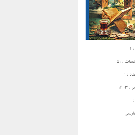
:
1
فحات :
51
لد :
1
ر :
1403
:
ارسی