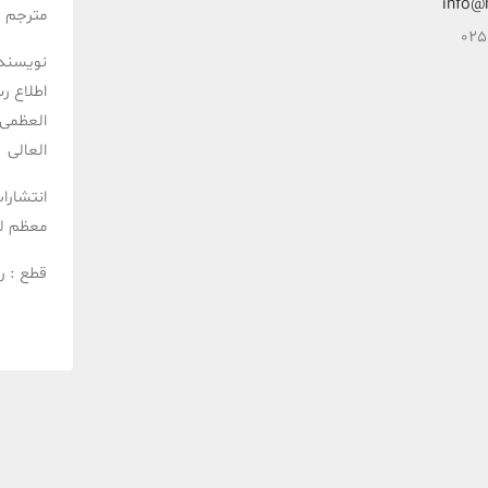
info@
مترجم :
نویسند
اطلاع ر
العظمی 
العالی
انتشارا
معظم ل
قطع :
ر