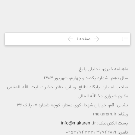
صفحه
1
ماهنامه خبری، تحلیلی بلیغ
سال دهم، شماره یکصد و چهارم، شهریور 1403
صاحب امتیاز: پایگاه اطلاع رسانی دفتر حضرت آیت الله العظمی
مکارم شیرازی مدّ ظلّه العالی
نشانی: قم، خیابان شهدا، کوی ممتاز، کوچه شماره 7، پلاک 36
وبگاه: makarem.ir
پست الکترونیک:
info@makarem.ir
تلفن: 37742819-02537743331