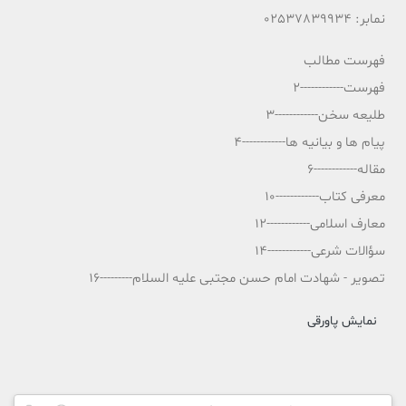
نمابر: 02537839934
فهرست مطالب
فهرست------------2
طلیعه سخن------------3
پیام ها و بیانیه ها------------4
مقاله------------6
معرفی کتاب------------10
معارف اسلامی------------12
سؤالات شرعی------------14
تصویر - شهادت امام حسن مجتبی علیه السلام---------16
نمایش پاورقی