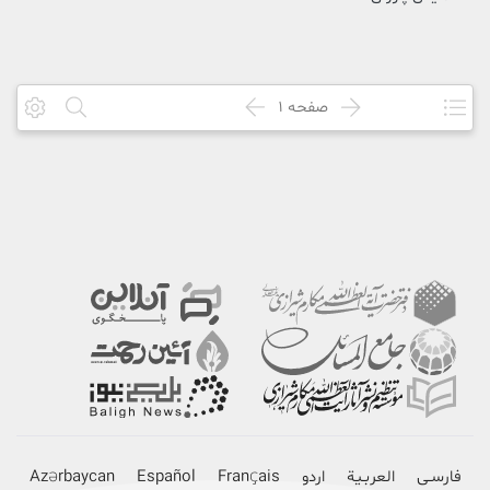
صفحه
1
فارسـی
العربـیة
اردو
Français
Español
Azərbaycan