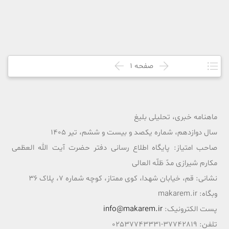
صفحه
1
ماهنامه خبری، تحلیلی بلیغ
سال دوازدهم، شماره یکصد و بیست و ششم، تیر 1405
صاحب امتیاز: پایگاه اطلاع رسانی دفتر حضرت آیت الله العظمی
مکارم شیرازی مدّ ظلّه العالی
نشانی: قم، خیابان شهدا، کوی ممتاز، کوچه شماره 7، پلاک 36
وبگاه: makarem.ir
پست الکترونیک:
info@makarem.ir
تلفن: 37742819-02537743331