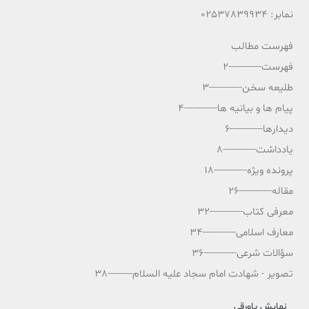
نمابر: 02537839934
فهرست مطالب
فهرست------------2
طلیعه سخن------------3
پیام ها و بیانیه ها------------4
دیدارها------------6
یادداشت------------8
پرونده ویژه------------18
مقاله------------26
معرفی کتاب------------32
معارف اسلامی------------34
سؤالات شرعی------------36
تصویر - شهادت امام سجاد علیه السلام---------38
نمایش پاورقی