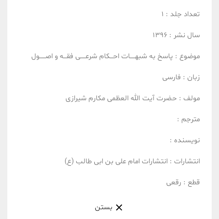
تعداد جلد :
1
سال نشر :
1396
موضوع :
پاسخ به شبهـــــات
احـــکام شرعـــــی
فقـــه و اصــــــول
زبان :
فارسی
مولف :
حضرت آیت الله العظمی مکارم شیرازی
مترجم :
نویسنده :
انتشارات :
انتشارات امام علی بن ابی طالب (ع)
قطع :
رقعی
بستن