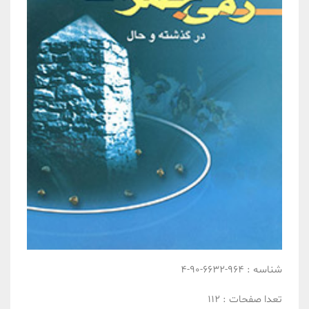
شناسه :
964-6632-90-4
تعدا صفحات :
112