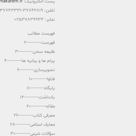
پست الکترونیک:
makarem.ir
تلفن: 37742819-02537743331
نمابر: 02537839934
فهرست مطالب
فهرست------------2
طلیعه سخن------------3
پیام ها و بیانیه ها------------4
تصویرسازی------------6
فتاوا------------10
پایگاه------------11
یادداشت------------12
مقاله------------20
معرفی کتاب------------26
معارف اسلامی------------28
سؤالات شرعی------------30