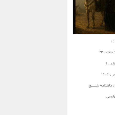
:
1
فحات :
32
لد :
1
ر :
1404
:
ماهنامه بلیــــــــغ
ارسی