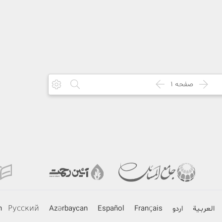
صفحه
1
العربـیة
اردو
Français
Español
Azərbaycan
Русский
h