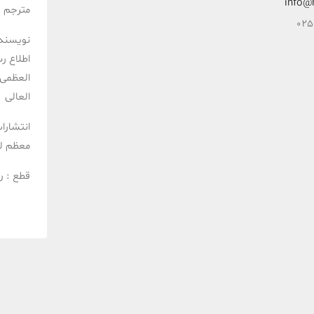
info@
مترجم :
نویسند
اطلاع ر
العظمی 
العالی
انتشارا
معظم ل
قطع :
ر