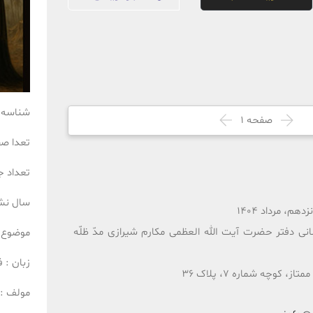
شناسه 
صفحه
1
تعدا ص
تعداد ج
سال نش
م، مرداد 1404
انی دفتر حضرت آیت الله العظمی مکارم شیرازی مدّ ظلّه
موضوع 
زبان :
ف
 کوچه شماره 7، پلاک 36
مولف :